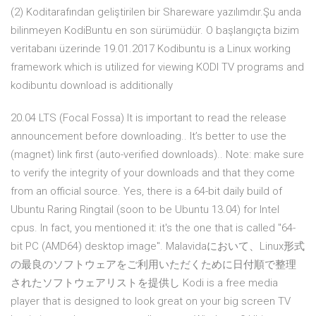
(2) Koditarafından geliştirilen bir Shareware yazılımdır.Şu anda
bilinmeyen KodiBuntu en son sürümüdür. O başlangıçta bizim
veritabanı üzerinde 19.01.2017 Kodibuntu is a Linux working
framework which is utilized for viewing KODI TV programs and
kodibuntu download is additionally
20.04 LTS (Focal Fossa) It is important to read the release
announcement before downloading.. It’s better to use the
(magnet) link first (auto-verified downloads).. Note: make sure
to verify the integrity of your downloads and that they come
from an official source. Yes, there is a 64-bit daily build of
Ubuntu Raring Ringtail (soon to be Ubuntu 13.04) for Intel
cpus. In fact, you mentioned it: it's the one that is called "64-
bit PC (AMD64) desktop image". Malavidaにおいて、Linux形式
の最良のソフトウェアをご利用いただくために日付順で整理
されたソフトウェアリストを提供し Kodi is a free media
player that is designed to look great on your big screen TV