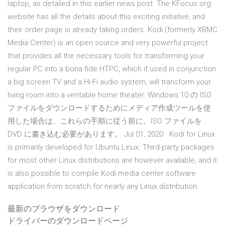
laptop, as detailed in this earlier news post. The KFocus.org
website has all the details about this exciting initiative, and
their order page is already taking orders. Kodi (formerly XBMC
Media Center) is an open source and very powerful project
that provides all the necessary tools for transforming your
regular PC into a bona fide HTPC, which if used in conjunction
a big screen TV and a Hi-Fi audio system, will transform your
living room into a veritable home theater. Windows 10 の ISO
ファイルをダウンロードするためにメディア作成ツールを使
用した場合は、これらの手順に従う前に、ISO ファイルを
DVD に書き込む必要があります。 Jul 01, 2020 · Kodi for Linux
is primarily developed for Ubuntu Linux. Third-party packages
for most other Linux distributions are however available, and it
is also possible to compile Kodi media center software
application from scratch for nearly any Linux distribution.
最新のブラウザをダウンロード
ドライバーのダウンロードページ