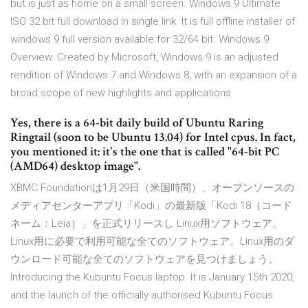
but is just as home on a small screen. Windows 9 Ultimate
ISO 32 bit full download in single link. It is full offline installer of
windows 9 full version available for 32/64 bit. Windows 9
Overview. Created by Microsoft, Windows 9 is an adjusted
rendition of Windows 7 and Windows 8, with an expansion of a
broad scope of new highlights and applications.
Yes, there is a 64-bit daily build of Ubuntu Raring
Ringtail (soon to be Ubuntu 13.04) for Intel cpus. In fact,
you mentioned it: it's the one that is called "64-bit PC
(AMD64) desktop image".
XBMC Foundationは1月29日（米国時間）、オープンソースの
メディアセンターアプリ「Kodi」の最新版「Kodi 18（コード
ネーム：Leia）」を正式リリースし Linux用ソフトウェア。
Linux用に必要で利用可能な全てのソフトウェア。Linux用のダ
ウンロード可能な全てのソフトウェアを見つけましょう。
Introducing the Kubuntu Focus laptop. It is January 15th 2020,
and the launch of the officially authorised Kubuntu Focus