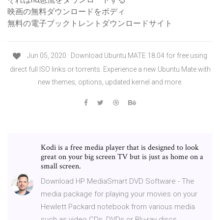
映画の無料ダウンロードをボディ
無料の電子ブックトレントダウンロードサイト
Jun 05, 2020 · Download Ubuntu MATE 18.04 for free using
direct full ISO links or torrents. Experience a new Ubuntu Mate with
new themes, options, updated kernel and more.
Kodi is a free media player that is designed to look
great on your big screen TV but is just as home on a
small screen.
Download HP MediaSmart DVD Software - The
media package for playing your movies on your
Hewlett Packard notebook from various media
such as video CDs, DVDs or Blu-ray discs