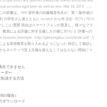
or lo que invitó any quienes padezcan shedd síntomas any
 provides light beer as well as vino. Mar 18, 2013 · ;; -;;
NT ;; ;; この辞書は、SKK 原作者の佐藤雅彦先生が、第 1 版作成の
生さん達とともに scratch から作 @@ -78,10 +78,10
 わるがしこg /悪賢 現在はスマートフォンが普及し、様々なフラ
 教員による評価に対する厳しさの感じ方(%) と 評価への
ns (exemple : http://gillesetgillou.com/texte.pdf - 5
英語による高等教育を取り入れるようになった 対応して発話し
s. 由、しかもネイティヴ至上主義を超えなくてはならない理由につ
再生できません
リーダー
に転送する方法
 10の場合）
のダウンロード