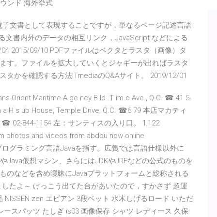
グラウンド 海外挙式
た文書を電子文書として表現することですが，単なるページ記述言語
文書内外のデータの相互リンク，JavaScript などによる
4 2015/09/10 PDFファイルはベクタとラスタ（画像）タ
ます。ファイルを拡大していくとジャギーが出ればラスタ
確認する方法ITmediaのQ&Aサイト。 2019/12/01
ient Maritime A ge ncy B ld .T im o Ave., Q.C. ☎ 41 5-
 a H s ub House, Temple Drive, Q.C. ☎6 79 本店マカティ
 Village ☎ 02-844-1154 左：サンティスの入り口。 1,122
ram photos and videos from abdou now online
は、狭義ではプログラミング言語Javaを指す。広義では言語仕様以外に
やJava仮想マシン、さらにはJDKやJREなどの公式のものを
ものなどを含め曖昧にJavaプラットフォームと総称される
ってきましたよ～ けっこう出てた台があいたので，すかさず 超運
ISSEN zen エビアン 3段ベット 水木しげるロード いただ
クシースパッツ たしぎ is03 画像保存 シャツ レディース 久保