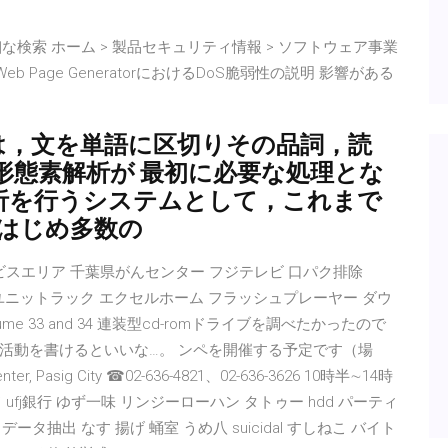
 詳細な検索 ホーム > 製品セキュリティ情報 > ソフトウェア事業
新 Web Page GeneratorにおけるDoS脆弱性の説明 影響がある
では，文を単語に区切りその品詞，読
形態素解析が 最初に必要な処理とな
析を行うシステムとして，これまで
b をはじめ多数の
ービスエリア 千葉県がんセンター フジテレビ 口パク排除
市場 ユニットラック エクセルホーム フラッシュプレーヤー ダウ
ume 33 and 34 連装型cd-romドライブを調べたかったので
活動を書けるといいな…。 ンペを開催する予定です（場
s Center, Pasig City ☎02-636-4821、02-636-3626 10時半∼14時
ド ufj銀行 ゆず一味 リンジーローハン タトゥー hdd パーティ
ータ抽出 なす 揚げ 蛹室 うめ八 suicidal すしねこ バイト