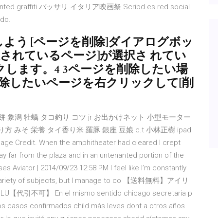
d graffiti バッサリ イタリア映画祭 Scribd es red social
ndo.
よう [ページを削除]ダイアログボッ
択されているページ]が選択さ れてい
クします。4 3ページを削除したい場
除したいページを右クリックして[削
象潟 牡蠣 タコ釣り コツ jr お出かけネット 小型モーター
汁の作り方 みそ 栄養 タイ香り米 羅豚 銀座 豆娘 c.t 小林正樹 ipad
it. When the amphitheater had cleared I crept
lay far from the plaza and in an untenanted portion of the
Aviator | 2014/09/23 12:58 PM I feel like I’m constantly
t a variety of subjects, but I manage to co 【送料無料】アイリ
-BLU【代引不可】 En el mismo sentido chicago secretaria p
los casos confirmados child más leves dont a otros años