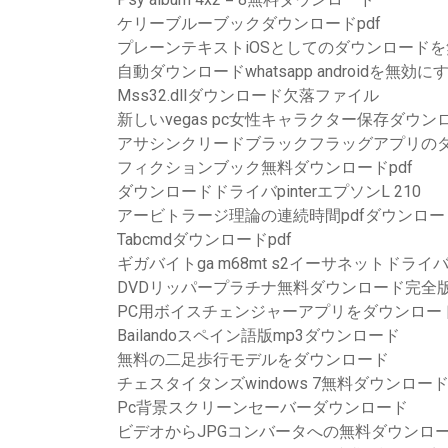
ケリーブルーブックダウンロードpdf
プレーンテキストiOSとしてのダウンロード
自動ダウンロードwhatsapp androidを無効に
Mss32.dllダウンロード欠落ファイル
新しいvegas pc女性キャラクター保存ダウン
アサシンクリードブラックフラッグアプリの
フィクションブック無料ダウンロードpdf
ダウンロードドライバpinterエプソンL 210
アービトラージ理論の連続時間pdfダウンロー
Tabcmdダウンロードpdf
ギガバイトga m68mt s2イーサネットドラ
DVDリッパープラチナ無料ダウンロード完全
PC用ボイスチェンジャーアプリをダウンロー
Bailandoスペイン語版mp3ダウンロード
無料の二足歩行モデルをダウンロード
チェスタイタンズwindows 7無料ダウンロー
Pc背景スクリーンセーバーダウンロード
ビデオからJPGコンバータへの無料ダウンロ