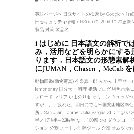
英語ページへ 日立サイトの検索 by Google >
部セキュリティ情報 > HS04-002 2004.10.29更
製品 対策 製品名
1 はじめに 日本語文の解析
み，活用などを明らかにする
ります．日本語文の形態素解
にJUMAN，Chasen，MeCa
動物図鑑(動物写真) 今泉真一郎 みかみ 上里サ
lemonentry 国分太一 料理 婚活ブログ 堺魚
ンロード マリア いまのり君 オリコン Primer Vol
すが、、、疲れた。明日にでも米国貧困地区奉仕
所：San Juan, , corner Julia Vargas St. Ortiga
半／17時半∼22時半 なし 100席 cvs ダウンロー
ション 分割 ノートン削除ツール 介護 オムツ csv デ