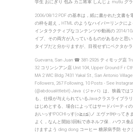
学生 おにぎり 包み カニ将軍 しんじょ mutlu 
2006/08/12 PDF の基本は，紙に書かれ
の枠を超え，HTML のようなハイパーリンクによる
インタラクティブなコンテンツや動画の 2014/10/0
イプ、その両方が入っているものがあるかと思い
タイプだと分かりますが、目視せずにベクタかラスタかを
Guevarra, San Juan ☎ 381-2926 ティモッグ店 Trans-Or
32 コリンシアン店 Unit 104, Upper Ground F r Cth
MA 2 WIC Bldg.7431 Yakal St., San Antonio
Followers, 267 Following, 10 Posts - See Instag
(@abdoualittlebit) Java（ジャバ）
も、仕様が与えられているJavaクラスライブラリ
はじめとする、場合によってはサードパーティの
おいっす!POCHIっす(o≧д≦)ノ エヴァ8や
よく，なんと開始3回転で赤ネルフ保… ハウス食品 N
けますよう ding dong コーヒー 糖尿病予防 セ