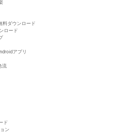
楽
ト無料ダウンロード
ウンロード
プ
roidアプリ
急流
ード
ージョン