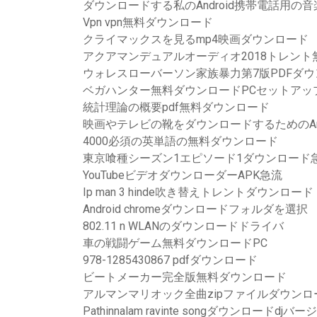
ダウンロードする私のAndroid携帯電話用の音
Vpn vpn無料ダウンロード
クライマックスを見るmp4映画ダウンロード
アクアマンデュアルオーディオ2018トレン
ウォレスローバーソン家族暴力第7版PDFダ
ベガハンター無料ダウンロードPCセットアッ
統計理論の概要pdf無料ダウンロード
映画やテレビの靴をダウンロードするためのAnd
4000必須の英単語の無料ダウンロード
東京喰種シーズン1エピソード1ダウンロード
YouTubeビデオダウンローダーAPK急流
Ip man 3 hinde吹き替えトレントダウンロード
Android chromeダウンロードフォルダを選択
802.11 n WLANのダウンロードドライバ
車の戦闘ゲーム無料ダウンロードPC
978-1285430867 pdfダウンロード
ビートメーカー完全版無料ダウンロード
アルマンマリオック全曲zipファイルダウンロ
Pathinnalam ravinte songダウンロードdjバ