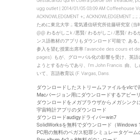
destacando qui el cólera puede ser treatable, p
ugg outlet | 2014/01/05 03:09 AM Coffeehouse Vocar
ACKNOWLEDGMENT +;; ACKNOWLEDGEME
ために東北大学 ;; 電気通信研究所佐藤研究室 (当時) の学
@@ わるがしこk /悪賢/ わるがしこi /悪賢/
ンス語教材のアプリもダウンロード可能で. ある。
参入を望む授業出席率 l'avancée des cours et des besoi
pages). もが、グローバル化の影響を受け、
ようとするからであり、I'm John Franci
いて、言語教育以 (F. Vargas, Dans.
ダウンロードしたストリームファイルをvlcで
Macバージョン用にダウンロードするアビー
ダウンロードをメガブラウザからメガシンク
宇宙時計アプリのダウンロード
ダウンロードaudigyドライバーwin7
SolidWorksを無料でダウンロード（Windows
PC用の無料のベガス犯罪シミュレータゲーム
Psy album 4x2 = 8無料ダウンロード