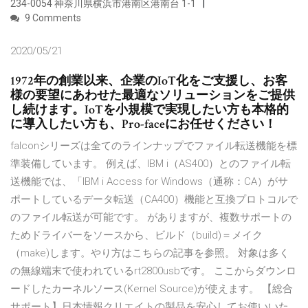
234-0054 神奈川県横浜市港南区港南台 1-1
9 Comments
2020/05/21
1972年の創業以来、企業のIoT化をご支援し、お客
様の要望にあわせた最適なソリューションをご提供
し続けます。IoTを小規模で実現したい方も本格的
に導入したい方も、Pro-faceにお任せください！
falconシリーズは全てのラインナップでファイル転送機能を標
準装備しています。 例えば、IBM i（AS400）とのファイル転
送機能では、「IBM i Access for Windows（通称：CA）がサ
ポートしているデータ転送（CA400）機能と互換プロトコルで
のファイル転送が可能です。 がありますが、複数サポートの
ためドライバーをソースから、ビルド（build)＝メイク
（make)します。やり方はこちらの記事を参照。 対象は多く
の無線端末で使われているrt2800usbです。 ここからダウンロ
ードしたカーネルソース(Kernel Source)が使えます。 【総合
サポート】日本情報クリエイトの製品を安心してお使いいた