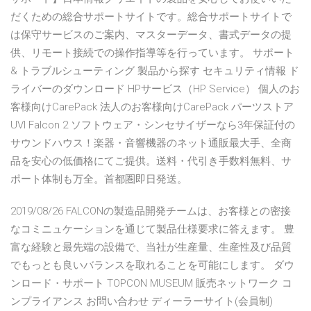
だくための総合サポートサイトです。総合サポートサイトで
は保守サービスのご案内、マスターデータ、書式データの提
供、リモート接続での操作指導等を行っています。 サポート
& トラブルシューティング 製品から探す セキュリティ情報 ド
ライバーのダウンロード HPサービス（HP Service） 個人のお
客様向けCarePack 法人のお客様向けCarePack パーツストア
UVI Falcon 2 ソフトウェア・シンセサイザーなら3年保証付の
サウンドハウス！楽器・音響機器のネット通販最大手、全商
品を安心の低価格にてご提供。送料・代引き手数料無料、サ
ポート体制も万全。首都圏即日発送。
2019/08/26 FALCONの製造品開発チームは、お客様との密接
なコミニュケーションを通じて製品仕様要求に答えます。 豊
富な経験と最先端の設備で、当社が生産量、生産性及び品質
でもっとも良いバランスを取れることを可能にします。 ダウ
ンロード・サポート TOPCON MUSEUM 販売ネットワーク コ
ンプライアンス お問い合わせ ディーラーサイト(会員制)