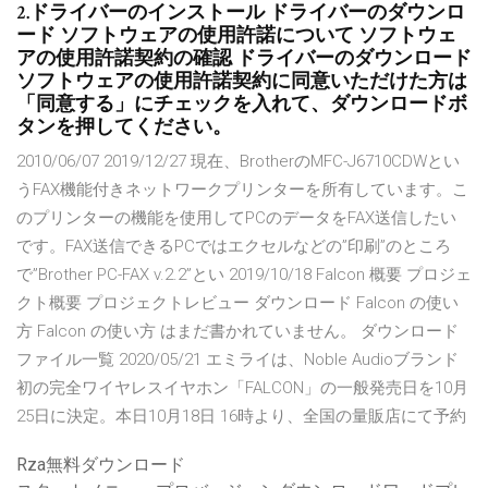
2.ドライバーのインストール ドライバーのダウンロ
ード ソフトウェアの使用許諾について ソフトウェ
アの使用許諾契約の確認 ドライバーのダウンロード
ソフトウェアの使用許諾契約に同意いただけた方は
「同意する」にチェックを入れて、ダウンロードボ
タンを押してください。
2010/06/07 2019/12/27 現在、BrotherのMFC-J6710CDWとい
うFAX機能付きネットワークプリンターを所有しています。こ
のプリンターの機能を使用してPCのデータをFAX送信したい
です。FAX送信できるPCではエクセルなどの”印刷”のところ
で”Brother PC-FAX v.2.2”とい 2019/10/18 Falcon 概要 プロジェ
クト概要 プロジェクトレビュー ダウンロード Falcon の使い
方 Falcon の使い方 はまだ書かれていません。 ダウンロード
ファイル一覧 2020/05/21 エミライは、Noble Audioブランド
初の完全ワイヤレスイヤホン「FALCON」の一般発売日を10月
25日に決定。本日10月18日 16時より、全国の量販店にて予約
Rza無料ダウンロード