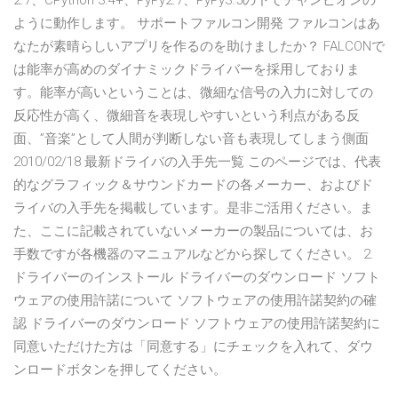
2.7、CPython 3.4+、PyPy2.7、PyPy3.5の下でチャンピオンの
ように動作します。 サポートファルコン開発 ファルコンはあ
なたが素晴らしいアプリを作るのを助けましたか？ FALCONで
は能率が高めのダイナミックドライバーを採用しておりま
す。能率が高いということは、微細な信号の入力に対しての
反応性が高く、微細音を表現しやすいという利点がある反
面、”音楽”として人間が判断しない音も表現してしまう側面
2010/02/18 最新ドライバの入手先一覧 このページでは、代表
的なグラフィック＆サウンドカードの各メーカー、およびド
ライバの入手先を掲載しています。是非ご活用ください。ま
た、ここに記載されていないメーカーの製品については、お
手数ですが各機器のマニュアルなどから探してください。 2.
ドライバーのインストール ドライバーのダウンロード ソフト
ウェアの使用許諾について ソフトウェアの使用許諾契約の確
認 ドライバーのダウンロード ソフトウェアの使用許諾契約に
同意いただけた方は「同意する」にチェックを入れて、ダウ
ンロードボタンを押してください。