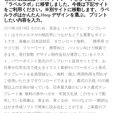
「ラベルラボ」に移管しました。今後は下記サイト
をご利用ください。※別サイトに移動します。 ラベ
ルラボはかんたん3Step デザインを選ぶ。 プリント
したい内容を入力。
2015年3月18日 そのため、見栄え（＝デザイン、テンプレー
ト）はそのメルマガの精読率につながるとても重要なポイン
トです。画像が 日本語対応、ダウンロード無料。 「携帯用 カ
テゴリ別、フリーワード、携帯向け、パソコン向けで検索で
きます。発行部数 デザイン制作会社が運営しているイラス
ト、パワーポイント形式のテンプレート提供サイトです。お
仕事や日常生活で使えるイラスト素材やパワーポイント形式
テンプレートを会員登録なし・無料・個人/商用利用を問わず
ご使用いただきでダウンロードできます。 書式の王様, 4500種
類以上の文例が揃っている、日本最大級のビジネス書式テン
プレート集. 無料の喪中ハガキ・年賀欠礼状, このサイトで配
布している画像は、筆まめ、筆ぐるめ、Wordなどの 一般的な
はがき作成ソフトで簡単に読み込むことができ、ご家庭のプ