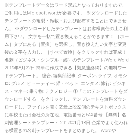
※テンプレートデータはワード形式となっておりますので、
ご利用にはMicrosoft wordが必要です。 ※ダウンロードした
テンプレートの複製・転載・および配布することはできませ
ん。 ※ダウンロードしたテンプレートはお客様責任の上ご利
用下さい。 文字を一括で置き換えることができます！ ［ホー
ム］タブにある［置換］を選択し、置き換えたい文字と変更
後の文字を入力し、［すべて置換］をクリックすれば完成！
名刺（ビジネス・シンプル・縦）のテンプレート/Word Word
2019年8月22日 簡単に作成できる【緊急連絡網】の無料ワー
ドテンプレート。 総合; 編集部記事; クーポン; ライフ; オモシ
ロ; グルメ; ビューティー; 猫・ペット; エンタメ; 旅行; ビジネ
ス・マネー; 乗り物; テクノロジー ①「このテンプレートをダ
ウンロードする」をクリックし、テンプレートを無料ダウン
ロードし、ファイルを開く②最上段左側のテキストボックス
に学校または会社の所在地、電話番号とFAX番号 【無料】名
刺管理シートテンプレート 2017年1月13日 企業でよく使われ
る横置きの名刺テンプレートをまとめました。 Wordや