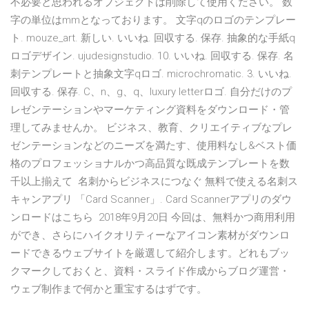
不必要と思われるオブジェクトは削除して使用ください。 数
字の単位はmmとなっております。 文字qのロゴのテンプレー
ト. mouze_art. 新しい. いいね. 回収する. 保存. 抽象的な手紙q
ロゴデザイン. ujudesignstudio. 10. いいね. 回収する. 保存. 名
刺テンプレートと抽象文字qロゴ. microchromatic. 3. いいね.
回収する. 保存. C、n、g、q、luxury letterロゴ. 自分だけのプ
レゼンテーションやマーケティング資料をダウンロード・管
理してみませんか。 ビジネス、教育、クリエイティブなプレ
ゼンテーションなどのニーズを満たす、使用料なし&ベスト価
格のプロフェッショナルかつ高品質な既成テンプレートを数
千以上揃えて 名刺からビジネスにつなぐ 無料で使える名刺ス
キャンアプリ 「Card Scanner」. Card Scannerアプリのダウ
ンロードはこちら 2018年9月20日 今回は、無料かつ商用利用
ができ、さらにハイクオリティーなアイコン素材がダウンロ
ードできるウェブサイトを厳選して紹介します。どれもブッ
クマークしておくと、資料・スライド作成からブログ運営・
ウェブ制作まで何かと重宝するはずです。