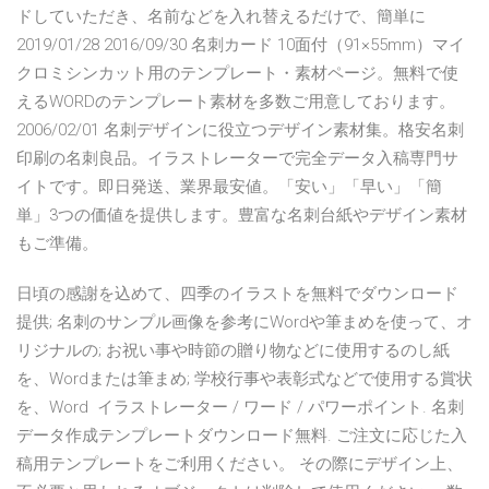
ドしていただき、名前などを入れ替えるだけで、簡単に
2019/01/28 2016/09/30 名刺カード 10面付（91×55mm）マイ
クロミシンカット用のテンプレート・素材ページ。無料で使
えるWORDのテンプレート素材を多数ご用意しております。
2006/02/01 名刺デザインに役立つデザイン素材集。格安名刺
印刷の名刺良品。イラストレーターで完全データ入稿専門サ
イトです。即日発送、業界最安値。「安い」「早い」「簡
単」3つの価値を提供します。豊富な名刺台紙やデザイン素材
もご準備。
日頃の感謝を込めて、四季のイラストを無料でダウンロード
提供; 名刺のサンプル画像を参考にWordや筆まめを使って、オ
リジナルの; お祝い事や時節の贈り物などに使用するのし紙
を、Wordまたは筆まめ; 学校行事や表彰式などで使用する賞状
を、Word イラストレーター / ワード / パワーポイント. 名刺
データ作成テンプレートダウンロード無料. ご注文に応じた入
稿用テンプレートをご利用ください。 その際にデザイン上、