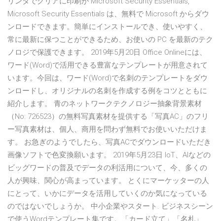
リンタでクリアに印刷が Microsoft Security Essentials,
Microsoft Security Essentials は、無料で Microsoft からダウ
ンロードできます。簡単にインストールでき、使いやすく、
常に最新に保つことができるため、お使いの PC を最新のテク
ノロジで保護できます。 2019年5月20日 Office Onlineには、
ワード(Word)で活用できる豊富なテンプレートが用意されて
います。今回は、ワード(Word)で名刺のテンプレートをダウ
ンロードし、オリジナルの名刺を作成する例をコツとともに
紹介します。 青のネットワークテクノロジー抽象背景素材
（No: 726523）の無料写真素材を提供する「写真AC」のフリ
ー写真素材は、個人、商用を問わず無料でお使いいただけま
す。 お急ぎのようでしたら、写真ACでダウンロードいただき
画像ソフトで色変換願います。 2019年5月23日 IoT、AIなどの
ビッグワードの普及でデータの利活用について、今、多くの
人が興味、関心が高まっています。 とくにマーケッターの人
にとって、いかにデータを活用していくのか気になっている
のではないでしょうか。 中小企業やスタート. ビジネスシーン
で使うWordテンプレート集です。「カード立て」「名札」