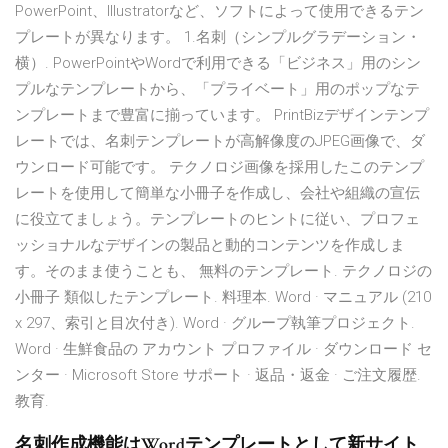
PowerPoint、Illustratorなど、ソフトによって使用できるテン
プレートが異なります。 1.名刺（シンプルグラデーション・
横）. PowerPointやWordで利用できる「ビジネス」用のシン
プルなテンプレートから、「プライベート」用のポップなテ
ンプレートまで豊富に揃っています。 PrintBizデザインテンプ
レートでは、名刺テンプレートが高解像度のJPEG画像で、ダ
ウンロード可能です。 テクノロジ画像を採用したこのテンプ
レートを使用して簡単な小冊子を作成し、会社や組織の宣伝
に役立てましょう。テンプレートのヒントに従い、プロフェ
ッショナルなデザインの製品と動的コンテンツを作成しま
す。そのまま使うことも、 無料のテンプレート. テクノロジの
小冊子 類似したテンプレート. 料理本. Word · マニュアル (210
x 297、索引と目次付き). Word · グループ執筆プロジェクト.
Word · 生鮮食品の アカウント プロファイル · ダウンロード セ
ンター · Microsoft Store サポート · 返品・返金 · ご注文履歴.
教育.
名刺作成機能はWordテンプレートとして新サイト